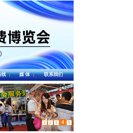
路线
媒 体
联系我们
|
|
4
1
2
3
5