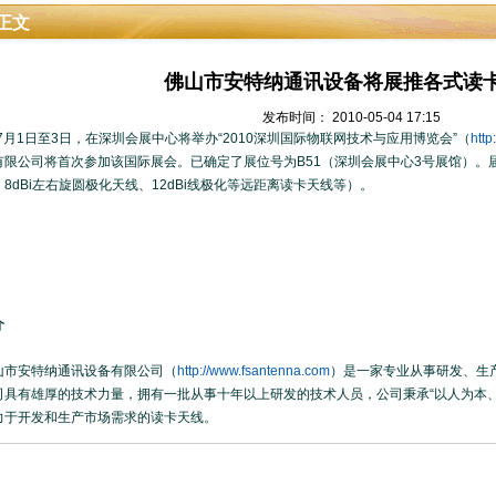
正文
佛山市安特纳通讯设备将展推各式读
发布时间： 2010-05-04 17:15
年7月1日至3日，在深圳会展中心将举办“2010深圳国际物联网技术与应用博览会”（
http
有限公司将首次参加该国际展会。已确定了展位号为B51（深圳会展中心3号展馆）。届
8dBi左右旋圆极化天线、12dBi线极化等远距离读卡天线等）。
介
安特纳通讯设备有限公司（
http://www.fsantenna.com
）是一家专业从事研发、生产
司具有雄厚的技术力量，拥有一批从事十年以上研发的技术人员，公司秉承“以人为本
力于开发和生产市场需求的读卡天线。