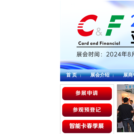
首 页
展会介绍
展商
|
|