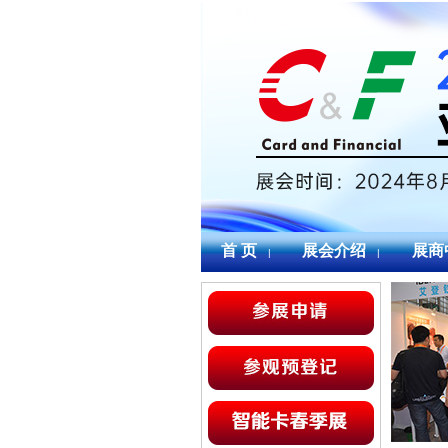
首 页
展会介绍
展商
|
|