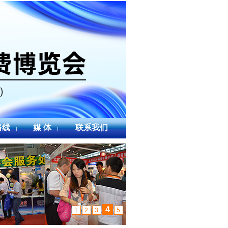
路线
媒 体
联系我们
|
|
4
1
2
3
5