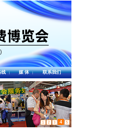
路线
媒 体
联系我们
|
|
4
1
2
3
5