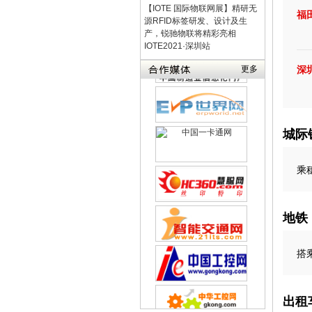
【IOTE 国际物联网展】精研无
福
源RFID标签研发、设计及生
产，锐驰物联将精彩亮相
IOTE2021·深圳站
深
更多
城际
乘
地铁
搭
出租