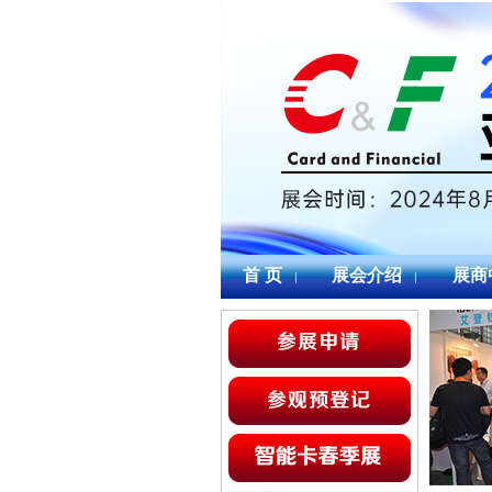
首 页
展会介绍
展商
|
|