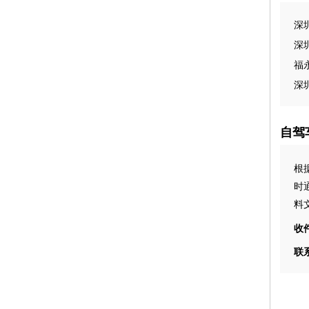
深
深
福
深
自驾
根
时
料
收件
联系