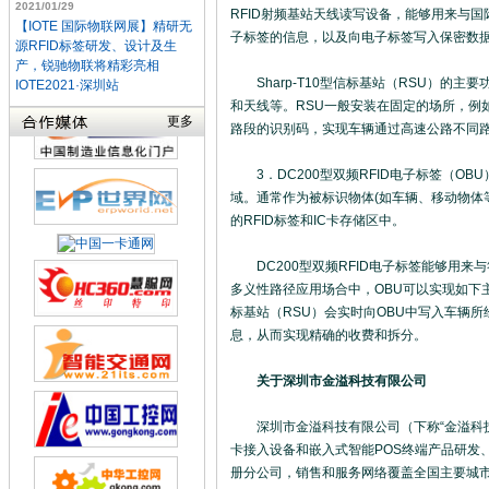
2021/01/29
RFID射频基站天线读写设备，能够用来与国
【IOTE 国际物联网展】精研无
子标签的信息，以及向电子标签写入保密数
源RFID标签研发、设计及生
产，锐驰物联将精彩亮相
Sharp-T10型信标基站（RSU）的主
IOTE2021·深圳站
和天线等。RSU一般安装在固定的场所，例
更多
路段的识别码，实现车辆通过高速公路不同
3．DC200型双频RFID电子标签（O
域。通常作为被标识物体(如车辆、移动物体
的RFID标签和IC卡存储区中。
DC200型双频RFID电子标签能够用来与符
多义性路径应用场合中，OBU可以实现如下
标基站（RSU）会实时向OBU中写入车辆
息，从而实现精确的收费和拆分。
关于深圳市金溢科技有限公司
深圳市金溢科技有限公司（下称“金溢科技”）
卡接入设备和嵌入式智能POS终端产品研发
册分公司，销售和服务网络覆盖全国主要城