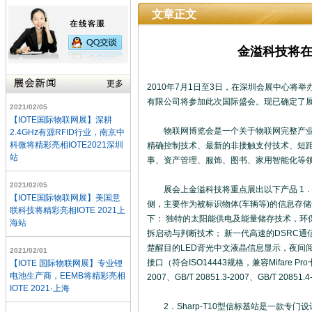
文章正文
金溢科技将
更多
2010年7月1日至3日，在深圳会展中心将举
有限公司将参加此次国际盛会。现已确定了展位
2021/02/05
【IOTE国际物联网展】深耕
物联网博览会是一个关于物联网完整产业链
2.4GHz有源RFID行业，南京中
科微将精彩亮相IOTE2021深圳
精确控制技术、最新的非接触支付技术、短
站
事、资产管理、服饰、图书、家用智能化等
2021/02/05
展会上金溢科技将重点展出以下产品 1．S
【IOTE国际物联网展】美国意
侧，主要作为被标识物体(车辆等)的信息存
联科技将精彩亮相IOTE 2021上
下： 独特的太阳能供电及能量储存技术，环保
海站
拆启动与判断技术； 新一代高速的DSRC
楚醒目的LED背光中文液晶信息显示，夜间阅
2021/02/01
接口（符合ISO14443规格，兼容Mifare Pro
【IOTE 国际物联网展】专业锂
电池生产商，EEMB将精彩亮相
2007、GB/T 20851.3-2007、GB/T 20851.
IOTE 2021·上海
2．Sharp-T10型信标基站是一款专