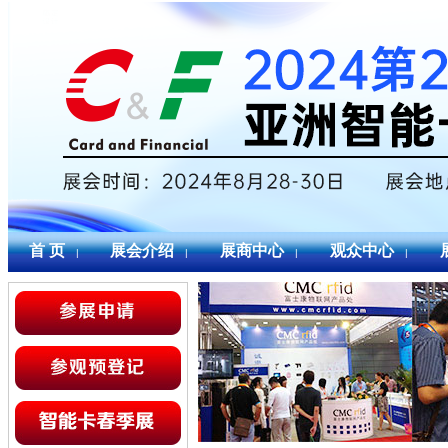
首 页
展会介绍
展商中心
观众中心
|
|
|
|