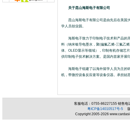
关于昆山海斯电子有限公司
昆山海斯电子有限公司是由先后在美国大学
学人员创业园。
海斯电子致力于印制电子技术和产品的开发
料（纳米银导电墨水，聚(偏氟乙烯-三氟乙
体、OLED显示等领域），印制有机存储芯片
供印制电子技术解决方案。是国内首家开展
海斯电子组建了以海外留学人员为主的研发
机，带微控设备反应釜等设备仪器。承担姑
客服电话：0755-86227155 销售电话：
粤ICP备14010517号-5
版权
Copyright 2005-2026 www.cardasia