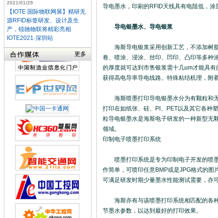
2021/01/29
导电墨水，印刷的RFID天线具有电阻低，
【IOTE 国际物联网展】精研无
源RFID标签研发、设计及生
导电银墨水、导电银浆
产，锐驰物联将精彩亮相
IOTE2021·深圳站
海斯导电银浆采用创新工艺，不添加树脂，
更多
卷、喷涂、浸涂、丝印、凹印、凸印等多种涂
的厚度就可达到市售银浆需十几um才能具有的
获得高电导率导电线路。特殊粘结机理，附
海斯喷墨打印导电银墨水分为有颗粒和无颗
打印在如纸张、硅、PI、PET以及其它各
粒导电银墨水是海斯电子研发的一种新型无
领域。
印制电子喷墨打印系统
喷墨打印系统是专为印制电子开发的喷墨打
作简单，可喷印任意BMP或是JPG格式的图
可满足研发时期少量墨水性能测试需要，亦
海斯亦有与该喷墨打印系统相匹配的各种功
节墨水参数，以达到最好的打印效果。