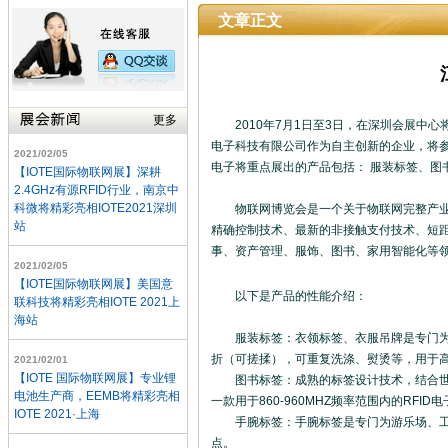
文章正文
更多
2010年7月1日至3日，在深圳会展中心将
电子科技有限公司作为自主创新的企业，将参
2021/02/05
电子将重点展出的产品包括： 服装标签、图
【IOTE国际物联网展】深耕
2.4GHz有源RFID行业，南京中
科微将精彩亮相IOTE2021深圳
物联网博览会是一个关于物联网完整产业链
站
精确控制技术、最新的非接触支付技术、短
事、资产管理、服饰、图书、家用智能化等
2021/02/05
【IOTE国际物联网展】美国意
以下是产品的性能介绍：
联科技将精彩亮相IOTE 2021上
海站
服装标签：衣领标签、衣服吊牌是专门为服
折（可搓揉），可重复洗涤、熨烫等，用于
2021/02/01
【IOTE 国际物联网展】专业锂
图书标签：成熟的标签设计技术，结合世界先
电池生产商，EEMB将精彩亮相
一款用于860-960MHZ频率范围内的RFID电子
IOTE 2021·上海
手腕标签：手腕标签是专门为游乐场、工厂
点。