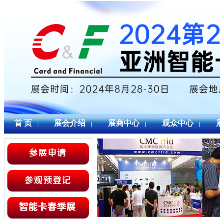
首 页
展会介绍
展商中心
观众中心
|
|
|
|