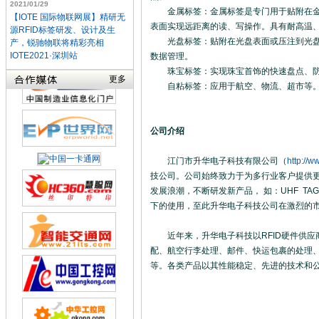
2021/01/29
金属标签：金属标签是专门用于贴附在金属
【IOTE 国际物联网展】精研无
表面实现远距离的读、写操作。具有耐高温
源RFID标签研发、设计及生
光盘标签：贴附在光盘表面或压注到光盘内
产，锐驰物联将精彩亮相
IOTE2021·深圳站
数据管理。
珠宝标签：实现珠宝首饰的快速盘点、防
更多
自粘标签：应用于航空、物流、超市等
公司介绍
江门市升华电子科技有限公司（
http://w
技公司。公司始终致力于为多行业客户提供更
发展浪潮，不断研发新产品， 如：UHF T
下的使用，至此升华电子科技公司在激烈的
近年来，升华电子科技以RFID硬件供应商
配、航空行李处理、邮件、快运包裹的处理
等。各类产品以其性能稳定、先进的技术和