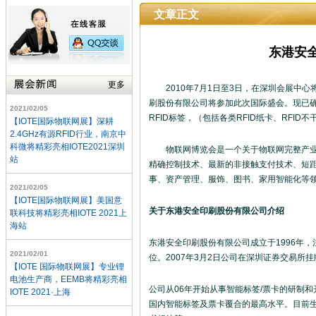
文章正文
东港安
更多
2010年7月1日至3日，在深圳会展中心将
刷股份有限公司将参加此次国际盛会。现已确定
2021/02/05
RFID标签，（包括各类RFID纸卡、RFID不干
【IOTE国际物联网展】深耕
2.4GHz有源RFID行业，南京中
科微将精彩亮相IOTE2021深圳
物联网博览会是一个关于物联网完整产业链
站
精确控制技术、最新的非接触支付技术、短
事、资产管理、服饰、图书、家用智能化等
2021/02/05
【IOTE国际物联网展】美国意
关于东港安全印刷股份有限公司介绍
联科技将精彩亮相IOTE 2021上
海站
东港安全印刷股份有限公司成立于1996年，
2021/02/01
位。2007年3月2日公司在深圳证券交易所挂
【IOTE 国际物联网展】专业锂
电池生产商，EEMB将精彩亮相
公司从06年开始从事智能标签/票卡的研制和
IOTE 2021·上海
国内智能标签及票卡覆合的最高水平。目前生