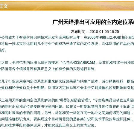
正文
广州天绎推出可应用的室内定位系
发布时间： 2010-01-05 16:25
绎公司致力于有源射频识别技术开发和应用历时三年，在2006年初推出2.4G射频识
来将这一技术实际运用到几个行业中而成功开通了室内定位系统，具体应用的产品化的
看好。
前，全球范围内应用无线射频技术（也包括433M和915M，及其他双技术手段模
全防范等各个领域并没有真正意义上的有价值的实际运行系统。
个行业运用室内定位系统所带来的实际效果是节约生产成本，减少销售损耗，提高
会效益和经济效益是十分明显。应用室内定位系统不会由于受到摄像机监视图象而引
运用天绎的室内定位系统解决的如“母婴识别防盗管理”、“专卖店商品自动盘点和隐形
品的即时识别和定位是要解决很多的问题。如在某一时刻标签的具体位置在两个标识点
布和同时显示的准确性问题，另外，标签和另一标签在同一地址之间如何绑定的问题，
位问题准确标识出来。要实现这个目标所需要的是各类知识和技术手段的掌控和延伸，
线电的技术手段的整体运用，才能实现真正意义上的室内定位。