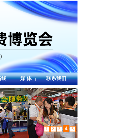
路线
媒 体
联系我们
|
|
4
1
2
3
5