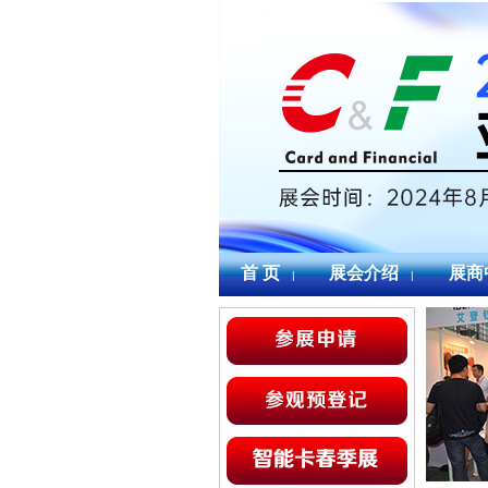
首 页
展会介绍
展商
|
|