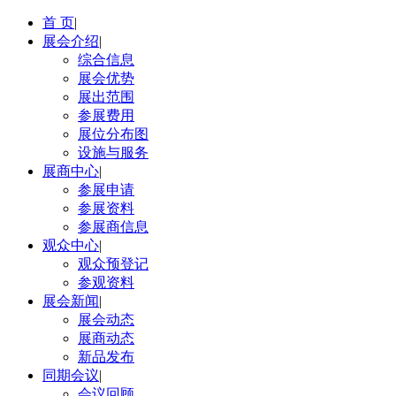
首 页
|
展会介绍
|
综合信息
展会优势
展出范围
参展费用
展位分布图
设施与服务
展商中心
|
参展申请
参展资料
参展商信息
观众中心
|
观众预登记
参观资料
展会新闻
|
展会动态
展商动态
新品发布
同期会议
|
会议回顾