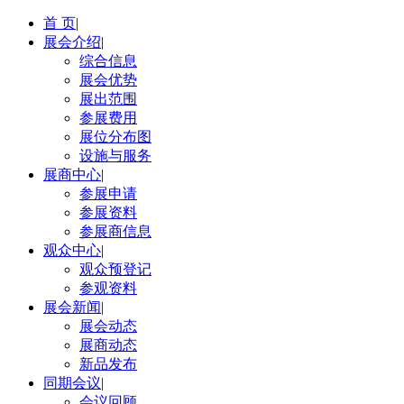
首 页
|
展会介绍
|
综合信息
展会优势
展出范围
参展费用
展位分布图
设施与服务
展商中心
|
参展申请
参展资料
参展商信息
观众中心
|
观众预登记
参观资料
展会新闻
|
展会动态
展商动态
新品发布
同期会议
|
会议回顾