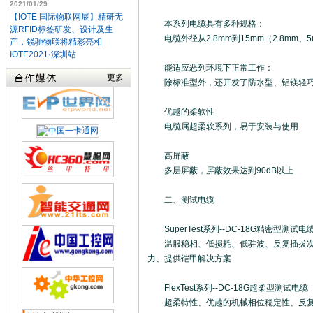
2021/01/29
【IOTE 国际物联网展】精研无
本系列电缆具有多种规格：
源RFID标签研发、设计及生
电缆外径从2.8mm到15mm（2.8mm、5
产，锐驰物联将精彩亮相
IOTE2021·深圳站
能适应恶列环境下正常工作：
更多
除标准型外，还开发了防水型、铝镁轻巧型、
优越的柔软性
电缆属超柔软系列，易于安装与使用
高屏蔽
多层屏蔽，屏蔽效果达到90dB以上
二、测试电缆
SuperTest系列--DC-18G精密型测试电
温服稳相、低损耗、低驻波、反复插拔次数达
力、提供铠甲解决方案
FlexTest系列--DC-18G超柔型测试电缆
超柔特性、优越的机械相位稳定性、反复插拔