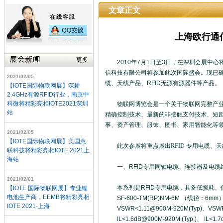
文章正文
上海欧行通信
更多
2010年7月1日至3日，在深圳会展中心将
信科技有限公司将参加此次国际盛会。现已确
2021/02/05
缆、天线
产品、RFID无源有源器件等产品。
【IOTE国际物联网展】深耕
2.4GHz有源RFID行业，南京中
科微将精彩亮相IOTE2021深圳
物联网博览会是一个关于物联网完整产业链
站
精确控制技术、最新的非接触支付技术、短
事、资产管理、服饰、图书、家用智能化等
2021/02/05
【IOTE国际物联网展】美国意
此次参展将重点展出
RFID 专用电缆、
联科技将精彩亮相IOTE 2021上
海站
一、RFID专用同轴电缆、连接器及电缆
2021/02/01
本系列是RFID专用电缆，具备低损耗、
【IOTE 国际物联网展】专业锂
电池生产商，EEMB将精彩亮相
SF-600-TM(RP)NM-6M （线径：6mm
IOTE 2021·上海
VSWR<1.11@900M-920M(Typ)、VSWR<
IL<1.6dB@900M-920M (Typ.)、 IL<1.7