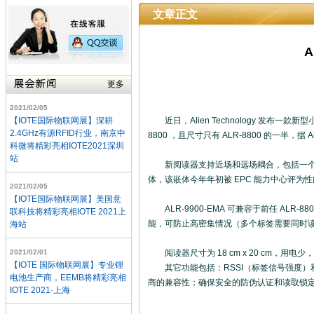
文章正文
A
更多
2021/02/05
【IOTE国际物联网展】深耕
近日，Alien Technology 发布一款新型
2.4GHz有源RFID行业，南京中
8800 ，且尺寸只有 ALR-8800 的一半，据 Al
科微将精彩亮相IOTE2021深圳
站
新阅读器支持近场和远场耦合，包括一个用于自主工作模式
体，该嵌体今年年初被 EPC 能力中心评为
2021/02/05
【IOTE国际物联网展】美国意
ALR-9900-EMA 可兼容于前任 ALR
联科技将精彩亮相IOTE 2021上
能，可防止高密集情况（多个标签需要同时
海站
2021/02/01
阅读器尺寸为 18 cm x 20 cm，用
【IOTE 国际物联网展】专业锂
其它功能包括：RSSI（标签信号强度）和速
电池生产商，EEMB将精彩亮相
商的兼容性；确保安全的防伪认证和读取锁
IOTE 2021·上海